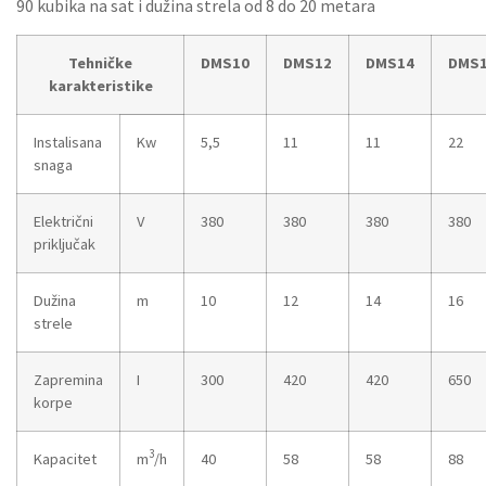
90 kubika na sat i dužina strela od 8 do 20 metara
Tehničke
DMS10
DMS12
DMS14
DMS
karakteristike
Instalisana
Kw
5,5
11
11
22
snaga
Električni
V
380
380
380
380
priključak
Dužina
m
10
12
14
16
strele
Zapremina
I
300
420
420
650
korpe
3
Kapacitet
m
/h
40
58
58
88