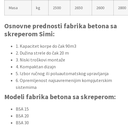
Masa
kg
2500
2650
2600
2800
Osnovne prednosti fabrika betona sa
skreperom Simi:
1. Kapacitet korpe do čak 90m3
2. Dužina strele do čak 20 m
3. Niski troškovi montaže
4. Kompaktan dizajn
5. Izbor ručnog ili poluautomatskog upravljanja
6. Opremljenost najsavremenijim kompjuterskim
sistemima
Modeli fabrika betona sa skreperom:
BSA 15
BSA 20
BSA 30