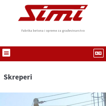
Fabrika betona i opreme za građevinarstvo
Skreperi