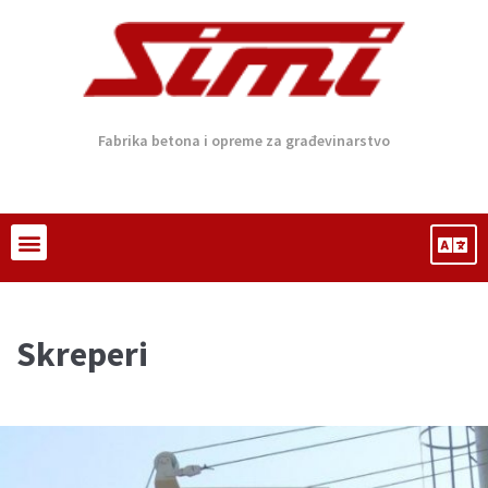
Fabrika betona i opreme za građevinarstvo
Skreperi