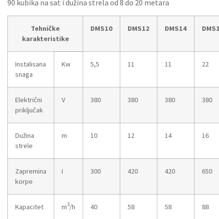
90 kubika na sat i dužina strela od 8 do 20 metara
Tehničke
DMS10
DMS12
DMS14
DMS
karakteristike
Instalisana
Kw
5,5
11
11
22
snaga
Električni
V
380
380
380
380
priključak
Dužina
m
10
12
14
16
strele
Zapremina
I
300
420
420
650
korpe
3
Kapacitet
m
/h
40
58
58
88