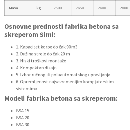
Masa
kg
2500
2650
2600
2800
Osnovne prednosti fabrika betona sa
skreperom Simi:
1. Kapacitet korpe do čak 90m3
2. Dužina strele do čak 20 m
3. Niski troškovi montaže
4. Kompaktan dizajn
5. Izbor ručnog ili poluautomatskog upravljanja
6. Opremljenost najsavremenijim kompjuterskim
sistemima
Modeli fabrika betona sa skreperom:
BSA 15
BSA 20
BSA 30