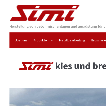
Herstellung von betonmischanlagen und ausrüstung für b
Über uns
Produkten
Metallbearbeitung
Broschür
kies und br