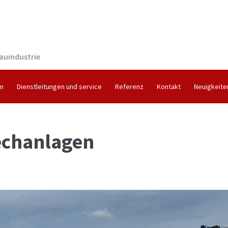
auindustrie
en
Dienstleitungen und service
Referenz
Kontakt
Neuigkeite
echanlagen