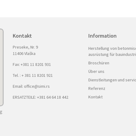
Kontakt
Information
Preseke, Nr. 9
Herstellung von betonmis
11406 Vlaška
ausrüstung für bauindustr
Broschüren
Fax: +381 11 8201 931
Über uns
Tel. : + 381 11 8201 921
Dienstleitungen und servi
Email: office@simi.rs
Referenz
Kontakt
ERSATZTEILE: +381 64 64 18 442
ng