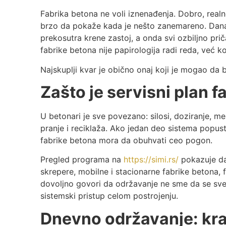
Fabrika betona ne voli iznenađenja. Dobro, realn
brzo da pokaže kada je nešto zanemareno. Danas
prekosutra krene zastoj, a onda svi ozbiljno pri
fabrike betona nije papirologija radi reda, već k
Najskuplji kvar je obično onaj koji je mogao da 
Zašto je servisni plan 
U betonari je sve povezano: silosi, doziranje, me
pranje i reciklaža. Ako jedan deo sistema popusti
fabrike betona mora da obuhvati ceo pogon.
Pregled programa na
https://simi.rs/
pokazuje da 
skrepere, mobilne i stacionarne fabrike betona, 
dovoljno govori da održavanje ne sme da se sve
sistemski pristup celom postrojenju.
Dnevno održavanje: kra