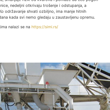
nice, nedeljni otkrivaju trošenje i odstupanja, a
o održavanje shvati ozbiljno, ima manje hitnih
 dana kada svi nemo gledaju u zaustavljenu opremu.
jima nalazi se na
https://simi.rs/