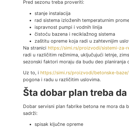
Pred sezonu treba proveriti:
stanje instalacija
rad sistema izloženih temperaturnim pro
ispravnost pumpi i vodnih linija
čistoću bazena i reciklažnog sistema
zaštitu opreme koja radi u zahtevnijim usl
Na stranici
https://simi.rs/proizvodi/sistemi-za-r
radi u različitim režimima, uključujući letnje, z
sezonski faktori moraju da budu deo planiranja 
Uz to, i
https://simi.rs/proizvodi/betonske-baze
pogona i radu u različitim uslovima.
Šta dobar plan treba da
Dobar servisni plan fabrike betona ne mora da 
sadrži:
spisak ključne opreme