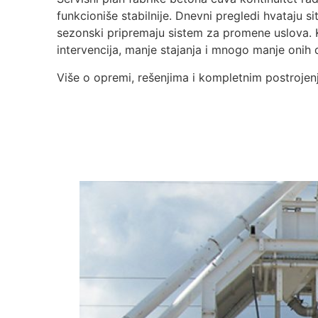
funkcioniše stabilnije. Dnevni pregledi hvataju sit
sezonski pripremaju sistem za promene uslova. K
intervencija, manje stajanja i mnogo manje onih
Više o opremi, rešenjima i kompletnim postrojen