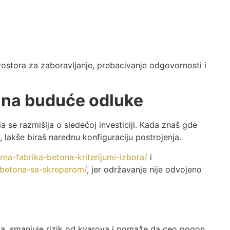
prostora za zaboravljanje, prebacivanje odgovornosti i
i na buduće odluke
 se razmišlja o sledećoj investiciji. Kada znaš gde
u, lakše biraš narednu konfiguraciju postrojenja.
arna-fabrika-betona-kriterijumi-izbora/
i
e-betona-sa-skreperom/
, jer održavanje nije odvojeno
ada, smanjuje rizik od kvarova i pomaže da ceo pogon