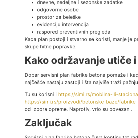
dnevne, nedeljne i sezonske zadatke
odgovorne osobe
prostor za beleške
evidenciju intervencija
raspored preventivnih pregleda
Kada plan postoji i stvarno se koristi, manje je 
skupe hitne popravke.
Kako održavanje utiče 
Dobar servisni plan fabrike betona pomaže i kada
najčešće nastaju zastoji i šta najviše traži pažnj
Tu su korisni i
https://simi.rs/mobilna-ili-stacion
https://simi.rs/proizvodi/betonske-baze/fabrik
od izbora opreme. Naprotiv, vrlo su povezani.
Zaključak
Servisni plan fabrike betona čuva kontinuitet r