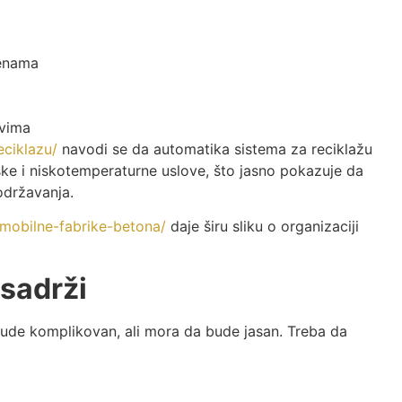
menama
ovima
eciklazu/
navodi se da automatika sistema za reciklažu
imske i niskotemperaturne uslove, što jasno pokazuje da
održavanja.
/mobilne-fabrike-betona/
daje širu sliku o organizaciji
 sadrži
bude komplikovan, ali mora da bude jasan. Treba da