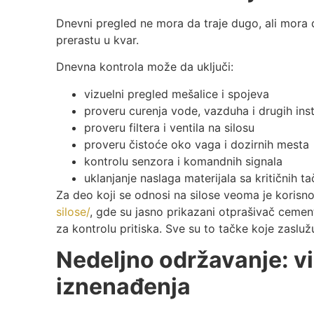
Dnevni pregled ne mora da traje dugo, ali mora d
prerastu u kvar.
Dnevna kontrola može da uključi:
vizuelni pregled mešalice i spojeva
proveru curenja vode, vazduha i drugih inst
proveru filtera i ventila na silosu
proveru čistoće oko vaga i dozirnih mesta
kontrolu senzora i komandnih signala
uklanjanje naslaga materijala sa kritičnih t
Za deo koji se odnosi na silose veoma je korisn
silose/
, gde su jasno prikazani otprašivač cementa,
za kontrolu pritiska. Sve su to tačke koje zas
Nedeljno održavanje: vi
iznenađenja