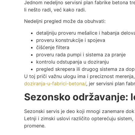
Jednom nedeljno servisni plan fabrike betona tr
li nešto radi, već kako radi.
Nedeljni pregled može da obuhvati:
detaljniju proveru mešalice i habanja delov
proveru konstrukcije i spojeva
čišćenje filtera
proveru rada pumpi i sistema za pranje
kontrolu odstupanja u doziranju
pregled skrepera ili drugog sistema za do
U toj priči važnu ulogu ima i preciznost merenja, 
doziranja-u-fabrici-betona/
, jer servisni plan fa
Sezonsko održavanje: le
Sezonski servis je deo koji mnogi zanemare dok 
Letnji i zimski uslovi različito opterećuju sistem
promene.