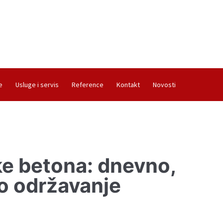
e
Usluge i servis
Reference
Kontakt
Novosti
ike betona: dnevno,
o održavanje