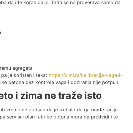
eba da ide korak dalje. Tada se ne proverava samo da
a
premu agregata
pa je koristan i tekst
https://simi.rs/kalibracija-vage-i-
brike betona bez kontrole vaga i doziranja nije potpun.
to i zima ne traže isto
ih vreme ne podseti da je trebalo da ga urade ranije.
, pa servisni plan fabrike betona mora da predvidi i te