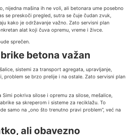
o, nijedna mašina ih ne voli, ali betonara ume posebno
 se preskoči pregled, sutra se čuje čudan zvuk,
čaju kako je održavanje važno. Zato servisni plan
onkretan alat koji čuva opremu, vreme i živce.
bude sprečen.
fabrike betona važan
šalice, sistemi za transport agregata, upravljanje,
, problem se brzo prelije i na ostale. Zato servisni plan
Simi pokriva silose i opremu za silose, mešalice,
fabrike sa skreperom i sisteme za reciklažu. To
de samo na „ono što trenutno pravi problem”, već na
tko, ali obavezno