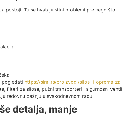
a postoji. Tu se hvataju sitni problemi pre nego što
alacija
ačaka
o pogledati
https://simi.rs/proizvodi/silosi-i-oprema-za-
 filteri za silose, pužni transporteri i sigurnosni ventil
lužuju redovnu pažnju u svakodnevnom radu.
še detalja, manje