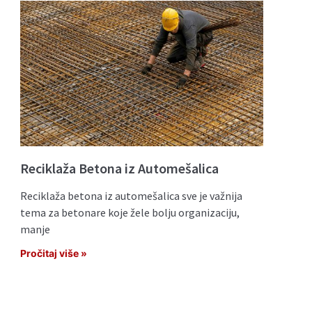
Reciklaža Betona iz Automešalica
Reciklaža betona iz automešalica sve je važnija
tema za betonare koje žele bolju organizaciju,
manje
Pročitaj više »