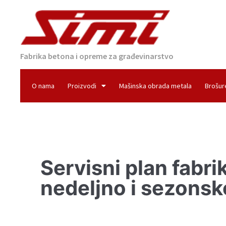
Fabrika betona i opreme za građevinarstvo
O nama
Proizvodi
Mašinska obrada metala
Brošur
Servisni plan fabr
nedeljno i sezonsk