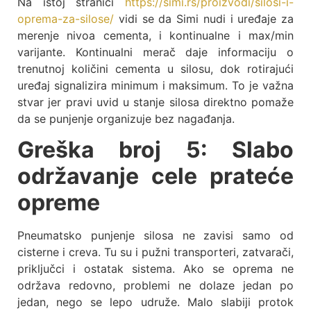
Na istoj stranici
https://simi.rs/proizvodi/silosi-i-
oprema-za-silose/
vidi se da Simi nudi i uređaje za
merenje nivoa cementa, i kontinualne i max/min
varijante. Kontinualni merač daje informaciju o
trenutnoj količini cementa u silosu, dok rotirajući
uređaj signalizira minimum i maksimum. To je važna
stvar jer pravi uvid u stanje silosa direktno pomaže
da se punjenje organizuje bez nagađanja.
Greška broj 5: Slabo
održavanje cele prateće
opreme
Pneumatsko punjenje silosa ne zavisi samo od
cisterne i creva. Tu su i pužni transporteri, zatvarači,
priključci i ostatak sistema. Ako se oprema ne
održava redovno, problemi ne dolaze jedan po
jedan, nego se lepo udruže. Malo slabiji protok