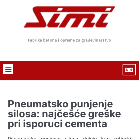
Fabrika betona i opreme za građevinarstvo
Pneumatsko punjenje
silosa: najčešće greške
pri isporuci cementa
Pneumatsko punjenje silosa deluje kao rutinski