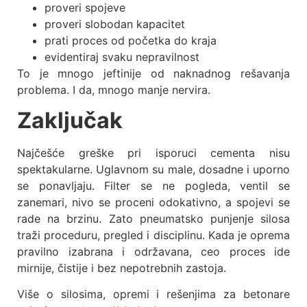
proveri spojeve
proveri slobodan kapacitet
prati proces od početka do kraja
evidentiraj svaku nepravilnost
To je mnogo jeftinije od naknadnog rešavanja
problema. I da, mnogo manje nervira.
Zaključak
Najčešće greške pri isporuci cementa nisu
spektakularne. Uglavnom su male, dosadne i uporno
se ponavljaju. Filter se ne pogleda, ventil se
zanemari, nivo se proceni odokativno, a spojevi se
rade na brzinu. Zato pneumatsko punjenje silosa
traži proceduru, pregled i disciplinu. Kada je oprema
pravilno izabrana i održavana, ceo proces ide
mirnije, čistije i bez nepotrebnih zastoja.
Više o silosima, opremi i rešenjima za betonare