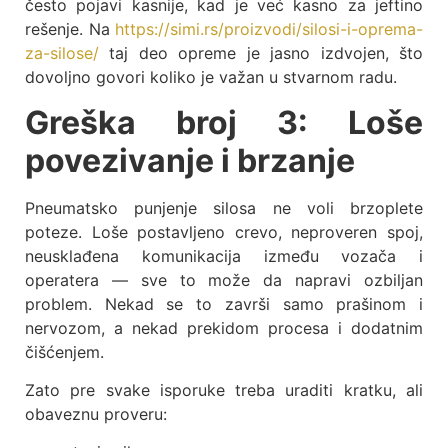
često pojavi kasnije, kad je već kasno za jeftino
rešenje. Na
https://simi.rs/proizvodi/silosi-i-oprema-
za-silose/
taj deo opreme je jasno izdvojen, što
dovoljno govori koliko je važan u stvarnom radu.
Greška broj 3: Loše
povezivanje i brzanje
Pneumatsko punjenje silosa ne voli brzoplete
poteze. Loše postavljeno crevo, neproveren spoj,
neusklađena komunikacija između vozača i
operatera — sve to može da napravi ozbiljan
problem. Nekad se to završi samo prašinom i
nervozom, a nekad prekidom procesa i dodatnim
čišćenjem.
Zato pre svake isporuke treba uraditi kratku, ali
obaveznu proveru: