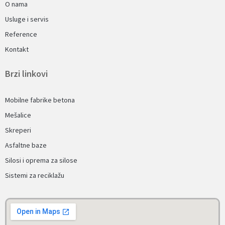
O nama
Usluge i servis
Reference
Kontakt
Brzi linkovi
Mobilne fabrike betona
Mešalice
Skreperi
Asfaltne baze
Silosi i oprema za silose
Sistemi za reciklažu