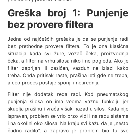
Greška broj 1: Punjenje
bez provere filtera
Jedna od najčešćih grešaka je da se punjenje radi
bez prethodne provere filtera. To je ona klasična
situacija kada svi žure, vozač čeka, proizvodnja
čeka, a filter na vrhu silosa niko i ne pogleda. Ako je
filter zaprljan ili zasićen, vazduh ne izlazi kako
treba. Onda pritisak raste, prašina leti gde ne treba,
a ceo proces postaje sporiji i neuredniji.
Filter nije dodatak reda radi. Kod pneumatskog
punjenja silosa on ima veoma važnu funkciju jer
skuplja prašinu i vraća višak nazad u silos. Kada nije
ispravan, problem se vrlo brzo vidi i na radu sistema
i na okolini oko silosa. Na kraju svi kažu da je „nešto
čudno radilo”, a zapravo je problem bio tu sve