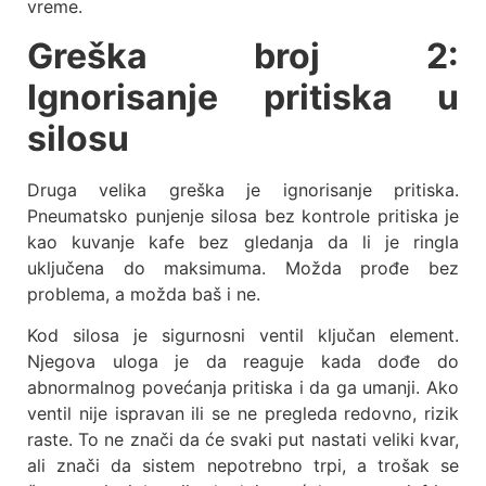
vreme.
Greška broj 2:
Ignorisanje pritiska u
silosu
Druga velika greška je ignorisanje pritiska.
Pneumatsko punjenje silosa bez kontrole pritiska je
kao kuvanje kafe bez gledanja da li je ringla
uključena do maksimuma. Možda prođe bez
problema, a možda baš i ne.
Kod silosa je sigurnosni ventil ključan element.
Njegova uloga je da reaguje kada dođe do
abnormalnog povećanja pritiska i da ga umanji. Ako
ventil nije ispravan ili se ne pregleda redovno, rizik
raste. To ne znači da će svaki put nastati veliki kvar,
ali znači da sistem nepotrebno trpi, a trošak se