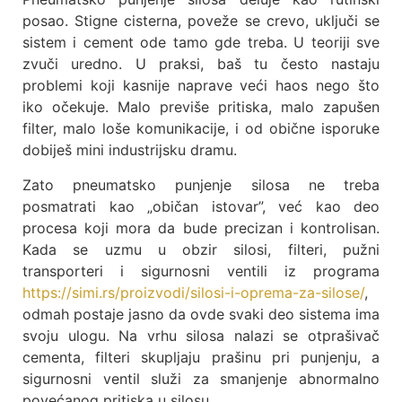
posao. Stigne cisterna, poveže se crevo, uključi se
sistem i cement ode tamo gde treba. U teoriji sve
zvuči uredno. U praksi, baš tu često nastaju
problemi koji kasnije naprave veći haos nego što
iko očekuje. Malo previše pritiska, malo zapušen
filter, malo loše komunikacije, i od obične isporuke
dobiješ mini industrijsku dramu.
Zato pneumatsko punjenje silosa ne treba
posmatrati kao „običan istovar”, već kao deo
procesa koji mora da bude precizan i kontrolisan.
Kada se uzmu u obzir silosi, filteri, pužni
transporteri i sigurnosni ventili iz programa
https://simi.rs/proizvodi/silosi-i-oprema-za-silose/
,
odmah postaje jasno da ovde svaki deo sistema ima
svoju ulogu. Na vrhu silosa nalazi se otprašivač
cementa, filteri skupljaju prašinu pri punjenju, a
sigurnosni ventil služi za smanjenje abnormalno
povećanog pritiska u silosu.