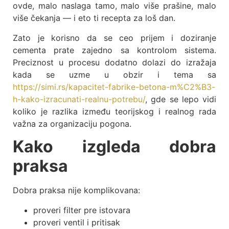
ovde, malo naslaga tamo, malo više prašine, malo
više čekanja — i eto ti recepta za loš dan.
Zato je korisno da se ceo prijem i doziranje
cementa prate zajedno sa kontrolom sistema.
Preciznost u procesu dodatno dolazi do izražaja
kada se uzme u obzir i tema sa
https://simi.rs/kapacitet-fabrike-betona-m%C2%B3-
h-kako-izracunati-realnu-potrebu/
, gde se lepo vidi
koliko je razlika između teorijskog i realnog rada
važna za organizaciju pogona.
Kako izgleda dobra
praksa
Dobra praksa nije komplikovana:
proveri filter pre istovara
proveri ventil i pritisak