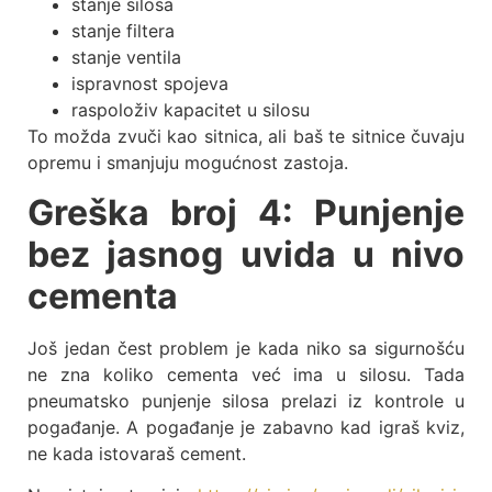
stanje silosa
stanje filtera
stanje ventila
ispravnost spojeva
raspoloživ kapacitet u silosu
To možda zvuči kao sitnica, ali baš te sitnice čuvaju
opremu i smanjuju mogućnost zastoja.
Greška broj 4: Punjenje
bez jasnog uvida u nivo
cementa
Još jedan čest problem je kada niko sa sigurnošću
ne zna koliko cementa već ima u silosu. Tada
pneumatsko punjenje silosa prelazi iz kontrole u
pogađanje. A pogađanje je zabavno kad igraš kviz,
ne kada istovaraš cement.