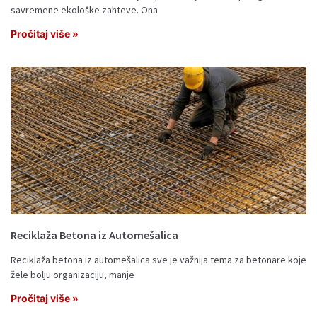
savremene ekološke zahteve. Ona
Pročitaj više »
Reciklaža Betona iz Automešalica
Reciklaža betona iz automešalica sve je važnija tema za betonare koje
žele bolju organizaciju, manje
Pročitaj više »