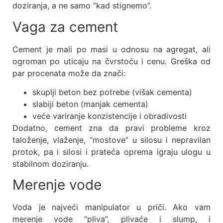
doziranja, a ne samo “kad stignemo”.
Vaga za cement
Cement je mali po masi u odnosu na agregat, ali
ogroman po uticaju na čvrstoću i cenu. Greška od
par procenata može da znači:
skuplji beton bez potrebe (višak cementa)
slabiji beton (manjak cementa)
veće variranje konzistencije i obradivosti
Dodatno, cement zna da pravi probleme kroz
taloženje, vlaženje, “mostove” u silosu i nepravilan
protok, pa i silosi i prateća oprema igraju ulogu u
stabilnom doziranju.
Merenje vode
Voda je najveći manipulator u priči. Ako vam
merenje vode “pliva”, plivaće i slump, i