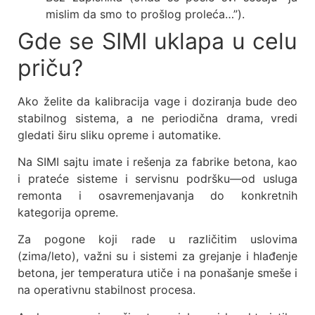
mislim da smo to prošlog proleća…”).
Gde se SIMI uklapa u celu
priču?
Ako želite da kalibracija vage i doziranja bude deo
stabilnog sistema, a ne periodična drama, vredi
gledati širu sliku opreme i automatike.
Na SIMI sajtu imate i rešenja za fabrike betona, kao
i prateće sisteme i servisnu podršku—od usluga
remonta i osavremenjavanja do konkretnih
kategorija opreme.
Za pogone koji rade u različitim uslovima
(zima/leto), važni su i sistemi za grejanje i hlađenje
betona, jer temperatura utiče i na ponašanje smeše i
na operativnu stabilnost procesa.