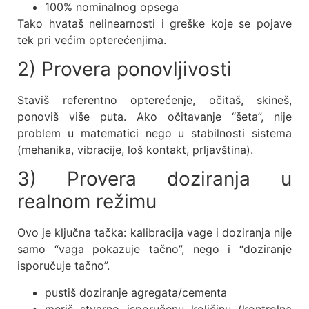
100% nominalnog opsega
Tako hvataš nelinearnosti i greške koje se pojave
tek pri većim opterećenjima.
2) Provera ponovljivosti
Staviš referentno opterećenje, očitaš, skineš,
ponoviš više puta. Ako očitavanje “šeta”, nije
problem u matematici nego u stabilnosti sistema
(mehanika, vibracije, loš kontakt, prljavština).
3) Provera doziranja u
realnom režimu
Ovo je ključna tačka: kalibracija vage i doziranja nije
samo “vaga pokazuje tačno”, nego i “doziranje
isporučuje tačno”.
pustiš doziranje agregata/cementa
meriš stvarno isporučenu količinu (kontrolna