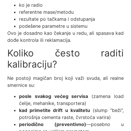
ko je radio
referentne mase/metodu
rezultate po tačkama i odstupanja
podešene parametre u sistemu
Ovo je dosadno kao čekanje u redu, ali spasava kad
dođe kontrola ili reklamacija.
Koliko često raditi
kalibraciju?
Ne postoji magičan broj koji važi svuda, ali realne
smernice su:
posle svakog većeg servisa
(zamena load
ćelije, mehanike, transportera)
kad primetite drift u kvalitetu
(slump “beži”,
potrošnja cementa raste, čvrstoća varira)
periodično (preventivno)
—posebno u