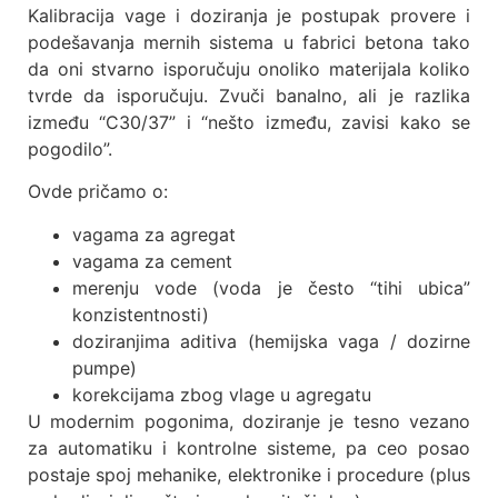
Kalibracija vage i doziranja je postupak provere i
podešavanja mernih sistema u fabrici betona tako
da oni stvarno isporučuju onoliko materijala koliko
tvrde da isporučuju. Zvuči banalno, ali je razlika
između “C30/37” i “nešto između, zavisi kako se
pogodilo”.
Ovde pričamo o:
vagama za agregat
vagama za cement
merenju vode (voda je često “tihi ubica”
konzistentnosti)
doziranjima aditiva (hemijska vaga / dozirne
pumpe)
korekcijama zbog vlage u agregatu
U modernim pogonima, doziranje je tesno vezano
za automatiku i kontrolne sisteme, pa ceo posao
postaje spoj mehanike, elektronike i procedure (plus