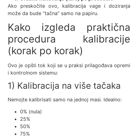
Ako preskočite ovo, kalibracija vage i doziranja
može da bude “tačna” samo na papiru.
Kako izgleda praktična
procedura kalibracije
(korak po korak)
Ovo je opšti tok koji se u praksi prilagođava opremi
i kontrolnom sistemu:
1) Kalibracija na više tačaka
Nemojte kalibrisati samo na jednoj masi. Idealno:
0% (nula)
25%
50%
75%