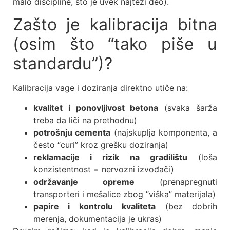
malo discipline, što je uvek najteži deo).
Zašto je kalibracija bitna
(osim što “tako piše u
standardu”)?
Kalibracija vage i doziranja direktno utiče na:
kvalitet i ponovljivost betona
(svaka šarža
treba da liči na prethodnu)
potrošnju cementa
(najskuplja komponenta, a
često “curi” kroz grešku doziranja)
reklamacije i rizik na gradilištu
(loša
konzistentnost = nervozni izvođači)
održavanje opreme
(prenapregnuti
transporteri i mešalice zbog “viška” materijala)
papire i kontrolu kvaliteta
(bez dobrih
merenja, dokumentacija je ukras)