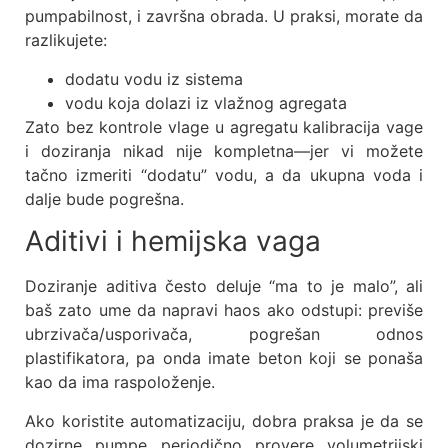
pumpabilnost, i završna obrada. U praksi, morate da
razlikujete:
dodatu vodu iz sistema
vodu koja dolazi iz vlažnog agregata
Zato bez kontrole vlage u agregatu kalibracija vage
i doziranja nikad nije kompletna—jer vi možete
tačno izmeriti “dodatu” vodu, a da ukupna voda i
dalje bude pogrešna.
Aditivi i hemijska vaga
Doziranje aditiva često deluje “ma to je malo”, ali
baš zato ume da napravi haos ako odstupi: previše
ubrzivača/usporivača, pogrešan odnos
plastifikatora, pa onda imate beton koji se ponaša
kao da ima raspoloženje.
Ako koristite automatizaciju, dobra praksa je da se
dozirne pumpe periodično provere volumetrijski