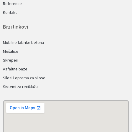
Reference
Kontakt
Brzi linkovi
Mobilne fabrike betona
Mešalice
Skreperi
Asfaltne baze
Silosi i oprema za silose
Sistemi za reciklažu