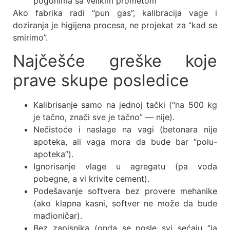
pogonima sa velikim prometom
Ako fabrika radi “pun gas”, kalibracija vage i
doziranja je higijena procesa, ne projekat za “kad se
smirimo”.
Najčešće greške koje
prave skupe posledice
Kalibrisanje samo na jednoj tački (“na 500 kg
je tačno, znači sve je tačno” — nije).
Nečistoće i naslage na vagi (betonara nije
apoteka, ali vaga mora da bude bar “polu-
apoteka”).
Ignorisanje vlage u agregatu (pa voda
pobegne, a vi krivite cement).
Podešavanje softvera bez provere mehanike
(ako klapna kasni, softver ne može da bude
mađioničar).
Bez zapisnika (onda se posle svi sećaju “ja