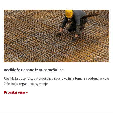
Reciklaža Betona iz Automešalica
Reciklaža betona iz automešalica sve je važnija tema za betonare koje
žele bolju organizaciju, manje
Pročitaj više »