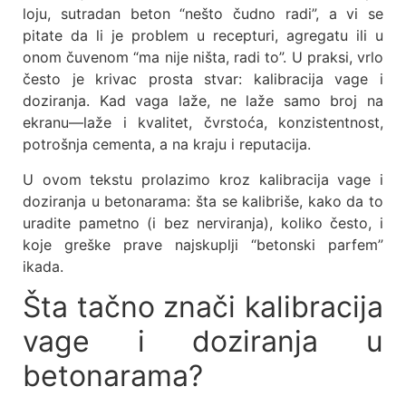
loju, sutradan beton “nešto čudno radi”, a vi se
pitate da li je problem u recepturi, agregatu ili u
onom čuvenom “ma nije ništa, radi to”. U praksi, vrlo
često je krivac prosta stvar: kalibracija vage i
doziranja. Kad vaga laže, ne laže samo broj na
ekranu—laže i kvalitet, čvrstoća, konzistentnost,
potrošnja cementa, a na kraju i reputacija.
U ovom tekstu prolazimo kroz kalibracija vage i
doziranja u betonarama: šta se kalibriše, kako da to
uradite pametno (i bez nerviranja), koliko često, i
koje greške prave najskuplji “betonski parfem”
ikada.
Šta tačno znači kalibracija
vage i doziranja u
betonarama?