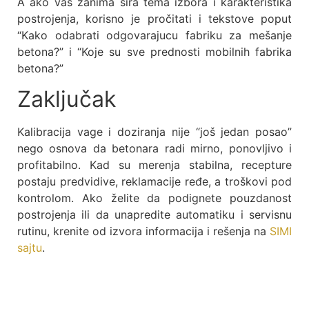
A ako vas zanima šira tema izbora i karakteristika
postrojenja, korisno je pročitati i tekstove poput
“Kako odabrati odgovarajucu fabriku za mešanje
betona?” i “Koje su sve prednosti mobilnih fabrika
betona?”
Zaključak
Kalibracija vage i doziranja nije “još jedan posao”
nego osnova da betonara radi mirno, ponovljivo i
profitabilno. Kad su merenja stabilna, recepture
postaju predvidive, reklamacije ređe, a troškovi pod
kontrolom. Ako želite da podignete pouzdanost
postrojenja ili da unapredite automatiku i servisnu
rutinu, krenite od izvora informacija i rešenja na
SIMI
sajtu
.