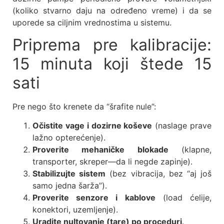
(koliko stvarno daju na određeno vreme) i da se
uporede sa ciljnim vrednostima u sistemu.
Priprema pre kalibracije:
15 minuta koji štede 15
sati
Pre nego što krenete da “šrafite nule”:
Očistite vage i dozirne koševe
(naslage prave
lažno opterećenje).
Proverite mehaničke blokade
(klapne,
transporter, skreper—da li negde zapinje).
Stabilizujte sistem
(bez vibracija, bez “aj još
samo jedna šarža”).
Proverite senzore i kablove
(load ćelije,
konektori, uzemljenje).
Uradite nultovanje (tare) po proceduri
.