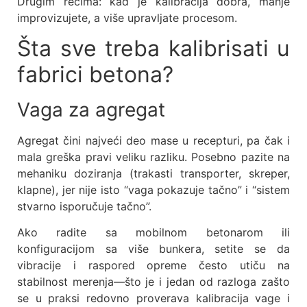
Drugim rečima: kad je kalibracija dobra, manje
improvizujete, a više upravljate procesom.
Šta sve treba kalibrisati u
fabrici betona?
Vaga za agregat
Agregat čini najveći deo mase u recepturi, pa čak i
mala greška pravi veliku razliku. Posebno pazite na
mehaniku doziranja (trakasti transporter, skreper,
klapne), jer nije isto “vaga pokazuje tačno” i “sistem
stvarno isporučuje tačno”.
Ako radite sa mobilnom betonarom ili
konfiguracijom sa više bunkera, setite se da
vibracije i raspored opreme često utiču na
stabilnost merenja—što je i jedan od razloga zašto
se u praksi redovno proverava kalibracija vage i