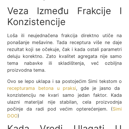
Veza Između Frakcije I
Konzistencije
Loša ili neujednačena frakcija direktno utiče na
ponašanje mešavine. Tada receptura više ne daje
rezultat koji se očekuje, čak i kada ostali parametri
deluju korektno. Zato kvalitet agregata nije samo
tema nabavke ili skladištenja, već ozbiljna
proizvodna tema.
Ovo se lepo uklapa i sa postojećim Simi tekstom o
recepturama betona u praksi
, gde je jasno da
konzistenciju ne kvari samo jedan faktor. Kada
ulazni materijal nije stabilan, cela proizvodnja
počinje da radi pod većim opterećenjem. (
Simi
DOO
)
Kada Vredi Ulagati U