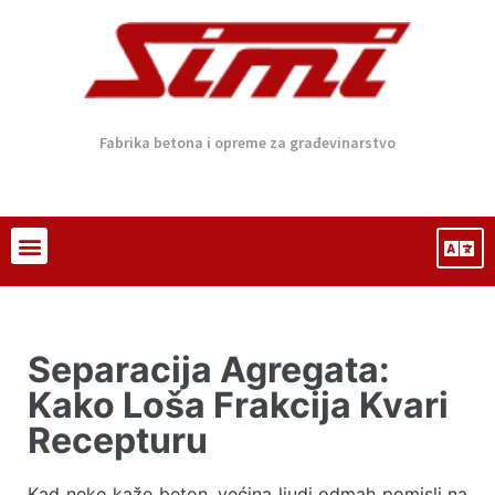
Fabrika betona i opreme za građevinarstvo
Separacija Agregata:
Kako Loša Frakcija Kvari
Recepturu
Kad neko kaže beton, većina ljudi odmah pomisli na