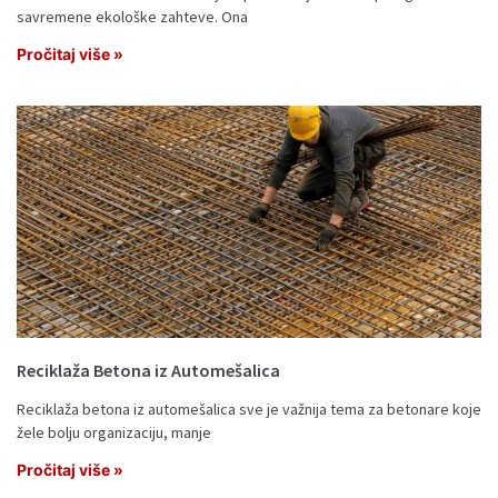
savremene ekološke zahteve. Ona
Pročitaj više »
Reciklaža Betona iz Automešalica
Reciklaža betona iz automešalica sve je važnija tema za betonare koje
žele bolju organizaciju, manje
Pročitaj više »