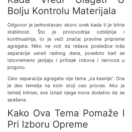
Bolju Kontrolu Materijala
Odgovor je jednostavan: skoro uvek kada ti je bitna
stabilnost. Što je proizvodnja ozbiljnija i
kontinualnija, to je veći značaj pravilne pripreme
agregata. Niko ne voli da rešava posledice loše
separacije usred radnog dana, posebno kad se
istovremeno javljaju i pritisak rokova i nervoza u
pogonu.
Zato separacija agregata nije tema „za kasnije”. Ona
je deo temelja na kom stoji ceo proces. Ako je
temelj klimav, sve iznad njega mora dodatno da se
spašava.
Kako Ova Tema Pomaže I
Pri Izboru Opreme