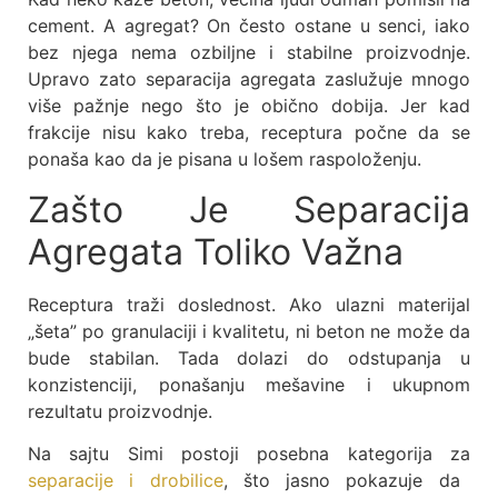
cement. A agregat? On često ostane u senci, iako
bez njega nema ozbiljne i stabilne proizvodnje.
Upravo zato separacija agregata zaslužuje mnogo
više pažnje nego što je obično dobija. Jer kad
frakcije nisu kako treba, receptura počne da se
ponaša kao da je pisana u lošem raspoloženju.
Zašto Je Separacija
Agregata Toliko Važna
Receptura traži doslednost. Ako ulazni materijal
„šeta” po granulaciji i kvalitetu, ni beton ne može da
bude stabilan. Tada dolazi do odstupanja u
konzistenciji, ponašanju mešavine i ukupnom
rezultatu proizvodnje.
Na sajtu Simi postoji posebna kategorija za
separacije i drobilice
, što jasno pokazuje da