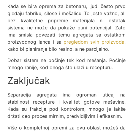
Kada se bira oprema za betonaru, ljudi često prvo
gledaju fabriku, silose i mešalicu. To jeste važno, ali
bez kvalitetne pripreme materijala ni ostatak
sistema ne može da pokaže puni potencijal. Zato
ima smisla povezati temu agregata sa ostatkom
proizvodnog lanca i sa
pregledom svih proizvoda
,
kako bi planiranje bilo realno, a ne parcijalno.
Dobar sistem ne počinje tek kod mešanja. Počinje
mnogo ranije, kod onoga što ulazi u recepturu.
Zaključak
Separacija agregata ima ogroman uticaj na
stabilnost recepture i kvalitet gotove mešavine.
Kada su frakcije pod kontrolom, mnogo je lakše
držati ceo proces mirnim, predvidljivim i efikasnim.
Više o kompletnoj opremi za ovu oblast možeš da