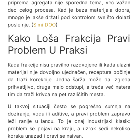
priprema agregata nije sporedna tema, već važan
deo celog procesa. Kad je baza materijala dobra,
mnogo je lakše držati pod kontrolom sve što dolazi
posle nje. (
Simi DOO
)
Kako Loša Frakcija Pravi
Problem U Praksi
Kada frakcije nisu pravilno razdvojene ili kada ulazni
materijal nije dovoljno ujednačen, receptura počinje
da traži korekcije. Jedna šarža može da izgleda
prihvatljivo, druga malo odstupi, a treća već natera
tim da traži krivca na pet različitih mesta.
U takvoj situaciji često se pogrešno sumnja na
doziranje, vodu ili aditive, a pravi problem zapravo
leži ranije u lancu. To je onaj industrijski klasik:
problem se pojavi na kraju, a uzrok sedi nekoliko
koraka unazad i pravi se naivan.