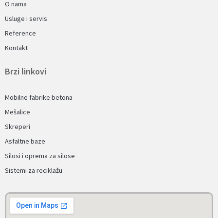
O nama
Usluge i servis
Reference
Kontakt
Brzi linkovi
Mobilne fabrike betona
Mešalice
Skreperi
Asfaltne baze
Silosi i oprema za silose
Sistemi za reciklažu