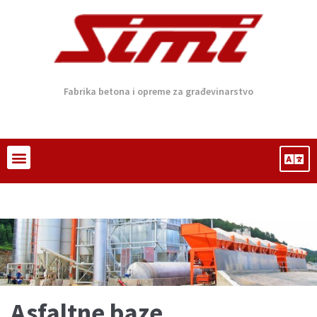
Fabrika betona i opreme za građevinarstvo
Asfaltne baze