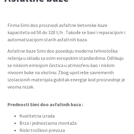
Firma Simi doo proizvodi asfaltne betonske baze
kapaciteta od 50 do 320 t/h . Takođe se bavi i reparacijom i
automatizacijom starih asfaltnih baza.
Asfaltne baze Simi doo poseduju moderna tehnološka
rešenja u skladu sa svim evropskim standardima. Odlikuju
se niskom emisijom čestica u atmosferu kao i niskim
nivoom buke na okolinu. Zbog upotrebe savremenih
izolacionih materijala gubitak energije kod proizvodnje je
veoma nizak.
Prednosti Simi doo asfaltnih baza :
Kvalitetna izrada
Brza i jednostavna montaža
Niski troškovi prevoza