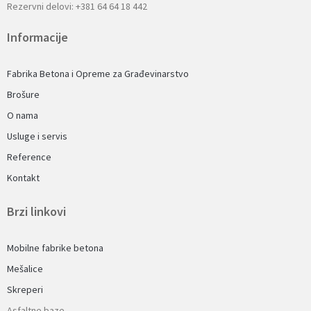
Rezervni delovi: +381 64 64 18 442
Informacije
Fabrika Betona i Opreme za Građevinarstvo
Brošure
O nama
Usluge i servis
Reference
Kontakt
Brzi linkovi
Mobilne fabrike betona
Mešalice
Skreperi
Asfaltne baze