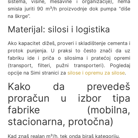
sistema, visine, mešavine i organizacije), nema
smisla juriti 90 m³/h proizvodnje dok pumpa “diše
na škrge”.
Materijal: silosi i logistika
Ako kapacitet dižeš, proveri i skladištenje cementa i
protok punjenja. U praksi to često znači da uz
fabriku ide i priča o silosima i pratećoj opremi
(transport, filteri, pužni transporteri). Pogledaj
opcije na Simi stranici za
silose i opremu za silose
.
Kako da prevedeš
proračun u izbor tipa
fabrike (mobilna,
stacionarna, protočna)
Kad znaš realan m³/h, tek onda biraš kategoriju.