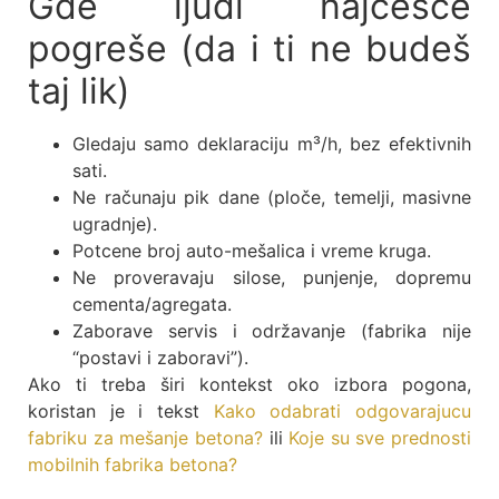
Gde ljudi najčešće
pogreše (da i ti ne budeš
taj lik)
Gledaju samo deklaraciju m³/h, bez efektivnih
sati.
Ne računaju pik dane (ploče, temelji, masivne
ugradnje).
Potcene broj auto-mešalica i vreme kruga.
Ne proveravaju silose, punjenje, dopremu
cementa/agregata.
Zaborave servis i održavanje (fabrika nije
“postavi i zaboravi”).
Ako ti treba širi kontekst oko izbora pogona,
koristan je i tekst
Kako odabrati odgovarajucu
fabriku za mešanje betona?
ili
Koje su sve prednosti
mobilnih fabrika betona?