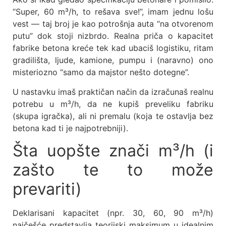
“Super, 60 m³/h, to rešava sve!”, imam jednu lošu
vest — taj broj je kao potrošnja auta “na otvorenom
putu” dok stoji nizbrdo. Realna priča o kapacitet
fabrike betona kreće tek kad ubaciš logistiku, ritam
gradilišta, ljude, kamione, pumpu i (naravno) ono
misteriozno “samo da majstor nešto dotegne”.
U nastavku imaš praktičan način da izračunaš realnu
potrebu u m³/h, da ne kupiš preveliku fabriku
(skupa igračka), ali ni premalu (koja te ostavlja bez
betona kad ti je najpotrebniji).
Šta uopšte znači m³/h (i
zašto te to može
prevariti)
Deklarisani kapacitet (npr. 30, 60, 90 m³/h)
najčešće predstavlja teorijski maksimum u idealnim