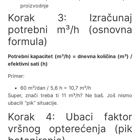
proizvodnje
Korak 3: Izračunaj
potrebni m³/h (osnovna
formula)
Potrebni kapacitet (m³/h) = dnevna količina (m³) /
efektivni sati (h)
Primer:
60 m³/dan / 5,6 h = 10,7 m³/h
Super, znači treba ti 11 m³/h? Ne baš. Još nismo
ubacili “pik” situacije.
Korak 4: Ubaci faktor
vršnog opterećenja (pik