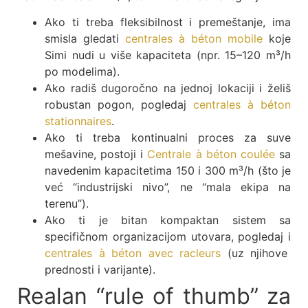
Ako ti treba fleksibilnost i premeštanje, ima
smisla gledati
centrales à béton mobile
koje
Simi nudi u više kapaciteta (npr. 15–120 m³/h
po modelima).
Ako radiš dugoročno na jednoj lokaciji i želiš
robustan pogon, pogledaj
centrales à béton
stationnaires
.
Ako ti treba kontinualni proces za suve
mešavine, postoji i
Centrale à béton coulée
sa
navedenim kapacitetima 150 i 300 m³/h (što je
već “industrijski nivo”, ne “mala ekipa na
terenu”).
Ako ti je bitan kompaktan sistem sa
specifičnom organizacijom utovara, pogledaj i
centrales à béton avec racleurs
(uz njihove
prednosti i varijante).
Realan “rule of thumb” za