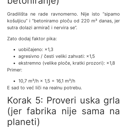
betoniranje)
Gradilišta ne rade ravnomerno. Nije isto “sipamo
košuljicu” i “betoniramo ploču od 220 m³ danas, jer
sutra dolazi armirač i nervira se”.
Zato dodaj faktor pika:
uobičajeno: ×1,3
agresivno / česti veliki zahvati: ×1,5
ekstremno (velike ploče, kratki prozori): ×1,8
Primer:
10,7 m³/h × 1,5 = 16,1 m³/h
E sad to već liči na realnu potrebu.
Korak 5: Proveri uska grla
(jer fabrika nije sama na
planeti)