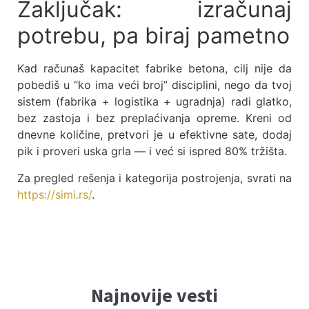
Zaključak: izračunaj
potrebu, pa biraj pametno
Kad računaš kapacitet fabrike betona, cilj nije da
pobediš u “ko ima veći broj” disciplini, nego da tvoj
sistem (fabrika + logistika + ugradnja) radi glatko,
bez zastoja i bez preplaćivanja opreme. Kreni od
dnevne količine, pretvori je u efektivne sate, dodaj
pik i proveri uska grla — i već si ispred 80% tržišta.
Za pregled rešenja i kategorija postrojenja, svrati na
https://simi.rs/
.
Najnovije vesti