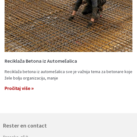
Reciklaža Betona iz Automešalica
Reciklaža betona iz automešalica sve je važnija tema za betonare koje
žele bolju organizaciju, manje
Pročitaj više »
Rester en contact