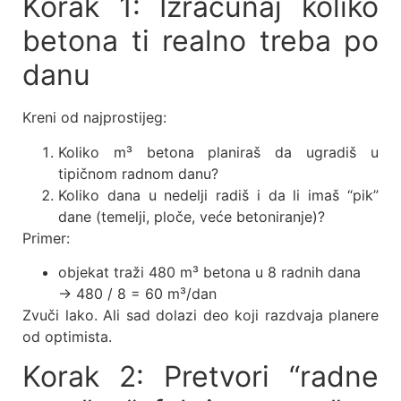
Korak 1: Izračunaj koliko
betona ti realno treba po
danu
Kreni od najprostijeg:
Koliko m³ betona planiraš da ugradiš u
tipičnom radnom danu?
Koliko dana u nedelji radiš i da li imaš “pik”
dane (temelji, ploče, veće betoniranje)?
Primer:
objekat traži 480 m³ betona u 8 radnih dana
→ 480 / 8 = 60 m³/dan
Zvuči lako. Ali sad dolazi deo koji razdvaja planere
od optimista.
Korak 2: Pretvori “radne