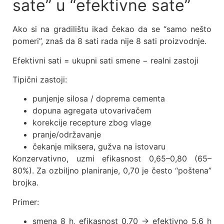
sate” u “efektivne sate”
Ako si na gradilištu ikad čekao da se “samo nešto
pomeri”, znaš da 8 sati rada nije 8 sati proizvodnje.
Efektivni sati = ukupni sati smene − realni zastoji
Tipični zastoji:
punjenje silosa / doprema cementa
dopuna agregata utovarivačem
korekcije recepture zbog vlage
pranje/održavanje
čekanje miksera, gužva na istovaru
Konzervativno, uzmi efikasnost 0,65–0,80 (65–
80%). Za ozbiljno planiranje, 0,70 je često “poštena”
brojka.
Primer:
smena 8 h, efikasnost 0,70 → efektivno 5,6 h