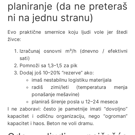
planiranje (da ne preteraš
ni na jednu stranu)
Evo praktične smernice koju ljudi vole jer štedi
živce:
Izračunaj osnovni m³/h (dnevno / efektivni
sati)
Pomnoži sa 1,3–1,5 za pik
Dodaj još 10–20% “rezerve” ako:
imaš nestabilnu logistiku materijala
radiš zimi/leti (temperatura menja
ponašanje mešavine)
planiraš širenje posla u 12–24 meseca
I ne zaboravi: često je pametnije imati “dovoljno”
kapacitet i odličnu organizaciju, nego “ogroman”
kapacitet i haos. Beton ne voli dramu.