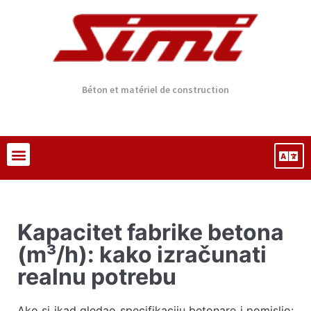
Béton et matériel de construction
Kapacitet fabrike betona
(m³/h): kako izračunati
realnu potrebu
Ako si ikad gledao specifikaciju betonare i pomislio: