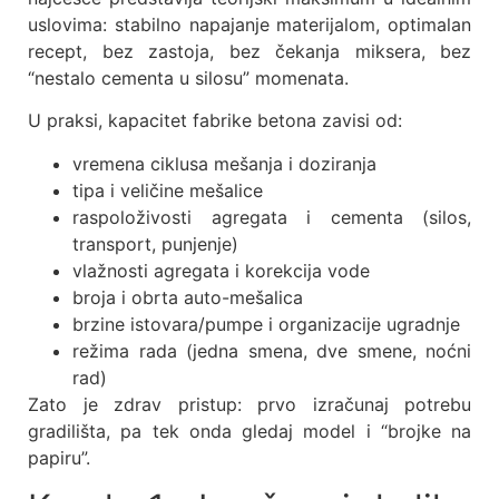
uslovima: stabilno napajanje materijalom, optimalan
recept, bez zastoja, bez čekanja miksera, bez
“nestalo cementa u silosu” momenata.
U praksi, kapacitet fabrike betona zavisi od:
vremena ciklusa mešanja i doziranja
tipa i veličine mešalice
raspoloživosti agregata i cementa (silos,
transport, punjenje)
vlažnosti agregata i korekcija vode
broja i obrta auto-mešalica
brzine istovara/pumpe i organizacije ugradnje
režima rada (jedna smena, dve smene, noćni
rad)
Zato je zdrav pristup: prvo izračunaj potrebu
gradilišta, pa tek onda gledaj model i “brojke na
papiru”.