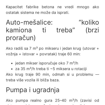
Kapacitet fabrike betona ne vredi mnogo ako
ostatak sistema ne može da isprati.
Auto-mešalice: “koliko
kamiona ti treba” (brzi
proračun)
Ako radiš sa 7 m³ po mikseru i jedan krug (utovar +
vožnja + istovar + povratak) traje 60 min:
jedan mikser isporučuje oko 7 m³/h
za 35 m³/h treba ti ~5 miksera u rotaciji
Ako krug traje 90 min, odmah si u problemu —
treba više vozila ili bliža baza.
Pumpa i ugradnja
Ako pumpa realno gura 25–40 m³/h (zavisi od